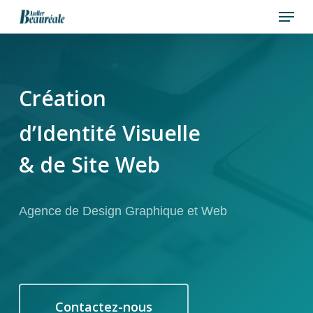
Menu
Skip
to
Close
main
Menu
content
Création
d’Identité Visuelle
& de Site Web
Agence de Design Graphique et Web
Contactez-nous