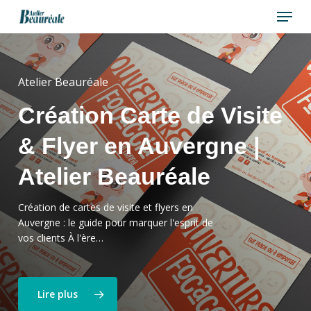
Menu
Skip
to
Close
main
Menu
content
Atelier Beauréale
Création Carte de Visite
& Flyer en Auvergne |
Atelier Beauréale
Création de cartes de visite et flyers en
Auvergne : le guide pour marquer l'esprit de
vos clients À l'ère…
Lire plus