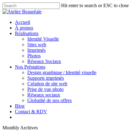
Skip
Hit enter to search or ESC to close
to
Close
main
Search
content
Menu
Accueil
À propos
Réalisations
Identité Visuelle
Sites web
Imprimés
Photos
Réseaux Sociaux
Nos Préstations
Design graphique / Identité visuelle
Supports imprimés
Création de site web
Prise de vue photo
Réseaux sociaux
Globalité de nos offres
Blog
Contact & RDV
facebook
linkedin
instagram
behance
tiktok
Monthly Archives