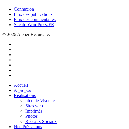
Connexion
Flux des publications
Flux des commentaires
Site de WordPress-FR
© 2026 Atelier Beauréale.
facebook
linkedin
instagram
behance
tiktok
phone
email
Close
Accueil
Menu
À propos
Réalisations
Identité Visuelle
Sites web
Imprimés
Photos
Réseaux Sociaux
Nos Préstations