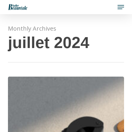
Menu
Skip
to
Close
main
Menu
Monthly Archives
content
juillet 2024