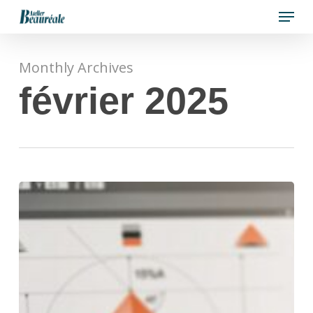
Menu
Skip
to
Close
main
Menu
Monthly Archives
content
février 2025