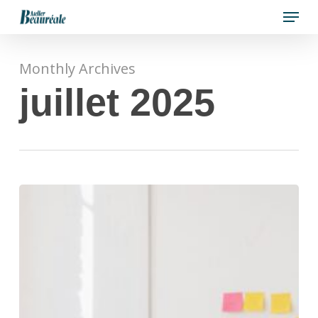
Menu
Skip
to
Close
main
Menu
Monthly Archives
content
juillet 2025