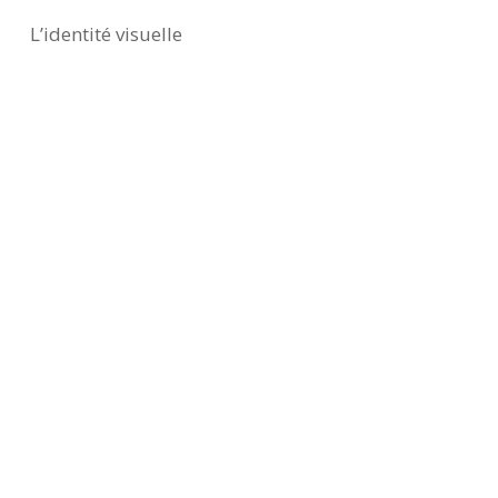
L’identité visuelle
Atelier Beauréale
Méta
Connexion
Flux des publications
Flux des commentaires
Site de WordPress-FR